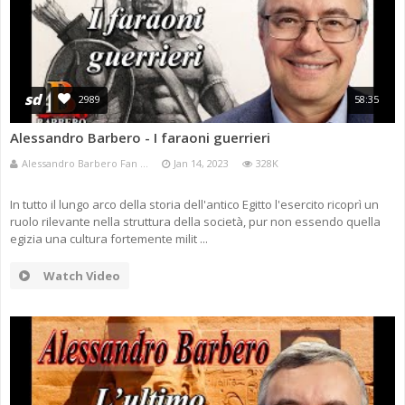
sd
2989
58:35
Alessandro Barbero - I faraoni guerrieri
Alessandro Barbero Fan ...
Jan 14, 2023
328K
In tutto il lungo arco della storia dell'antico Egitto l'esercito ricoprì un
ruolo rilevante nella struttura della società, pur non essendo quella
egizia una cultura fortemente milit ...
Watch Video