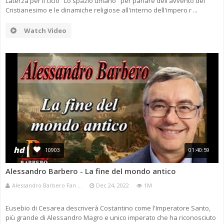
Laterza per il ciclo "Lo spazio umano" per parlare dell'avvento del
Cristianesimo e le dinamiche religiose all'interno dell'impero r ...
Watch Video
hd
10903
01:40:59
Alessandro Barbero - La fine del mondo antico
Alessandro Barbero Fan ...
Dec 24, 2022
1M
Eusebio di Cesarea descriverà Costantino come l'Imperatore Santo,
più grande di Alessandro Magro e unico imperato che ha riconosciuto