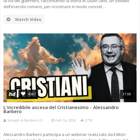
la via del guerriero, raccontando la storia di Giulio Ubio, un soldato
dell’esercito romano, per ricostruire in modo concret ...
Watch Video
hd
4587
37:08
L'incredibile ascesa del Cristianesimo - Alessandro
Barbero
Vassalli di Barbero (O ...
Feb 16, 2024
277K
Alessandro Barbero partecipa a un webinar realizzato da Editori