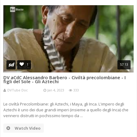
sd
1
57:13
DV aCdC Alessandro Barbero - Civiltà precolombiane - I
figli del Sole - Gli Aztechi
DVTube Doc
Jan 4, 2023
333
Le civiltà Precolombiane: gli Aztechi, i Maya, gli Inca. L'impero degli
Aztechi è uno dei due grandi imperi (insieme a quello degli Inca) che
vennero distrutti in pochissimo tempo da ...
Watch Video