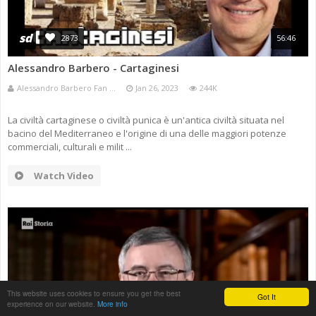
sd
2873
56:46
Alessandro Barbero - Cartaginesi
Alessandro Barbero Fan ...
Jan 26, 2023
244K
La civiltà cartaginese o civiltà punica è un'antica civiltà situata nel
bacino del Mediterraneo e l'origine di una delle maggiori potenze
commerciali, culturali e milit ...
Watch Video
This website uses cookies to ensure you get the best
Got It
experience on our website.
More info