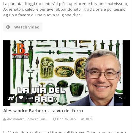
La puntata di oggi racconterà il più stupefacente faraone mai vissuto,
Akhenaton, celebre per aver abbandonato il tradizionale politeismo
egizio a favore di una nuova religione di st ...
Watch Video
sd
2248
57:25
Alessandro Barbero - La via del ferro
Alessandro Barbero Fan ...
Dec 26, 2022
187K
La Via del Ferro collegava l'Europa all'Estremo Oriente, prima ancora