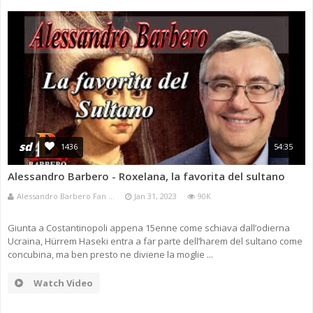
sd
1436
54:35
Alessandro Barbero - Roxelana, la favorita del sultano
Alessandro Barbero Fan ...
Jan 31, 2023
90K
Giunta a Costantinopoli appena 15enne come schiava dall’odierna
Ucraina, Hürrem Haseki entra a far parte dell’harem del sultano come
concubina, ma ben presto ne diviene la moglie ...
Watch Video