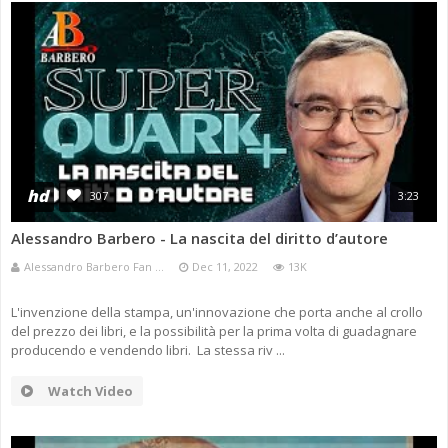
hd
307
3:23
Alessandro Barbero - La nascita del diritto d’autore
Alessandro Barbero Fan ...
Dec 11, 2022
13K
L'invenzione della stampa, un'innovazione che porta anche al crollo
del prezzo dei libri, e la possibilità per la prima volta di guadagnare
producendo e vendendo libri. La stessa riv ...
Watch Video