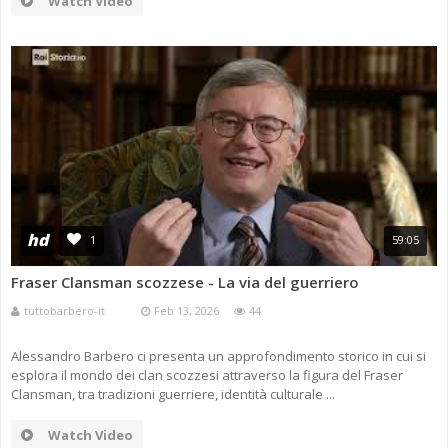
Watch Video
hd
1
59:05
Fraser Clansman scozzese - La via del guerriero
tuttobarbero-it
Feb 13, 2026
44
Alessandro Barbero ci presenta un approfondimento storico in cui si
esplora il mondo dei clan scozzesi attraverso la figura del Fraser
Clansman, tra tradizioni guerriere, identità culturale ...
Watch Video