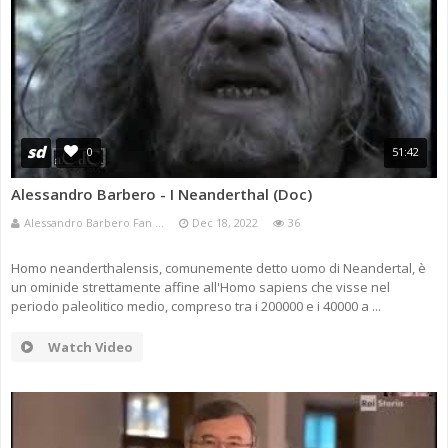
sd
0
51:42
Alessandro Barbero - I Neanderthal (Doc)
Alessandro Barbero Fan ...
Dec 18, 2022
36
Homo neanderthalensis, comunemente detto uomo di Neandertal, è
un ominide strettamente affine all'Homo sapiens che visse nel
periodo paleolitico medio, compreso tra i 200000 e i 40000 a ...
Watch Video