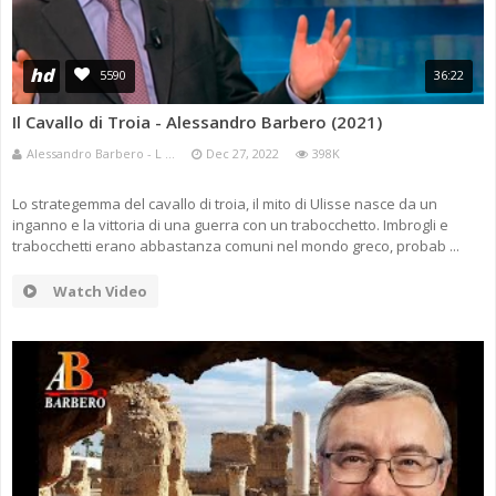
hd
5590
36:22
Il Cavallo di Troia - Alessandro Barbero (2021)
Alessandro Barbero - L ...
Dec 27, 2022
398K
Lo strategemma del cavallo di troia, il mito di Ulisse nasce da un
inganno e la vittoria di una guerra con un trabocchetto. Imbrogli e
trabocchetti erano abbastanza comuni nel mondo greco, probab ...
Watch Video