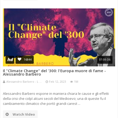
hd
16844
01:09:06
Il "Climate Change" del '300: l'Europa muore di fame -
Alessandro Barbero
Alessandro Barbero - L ...
Feb 12, 2023
1M
Alessandro Barbero espone in maniera chiara le cause e gli effetti
della crisi che colpì alcuni secoli del Medioevo; una di queste fu il
cambiamento climatico che portò grandi carest ...
Watch Video