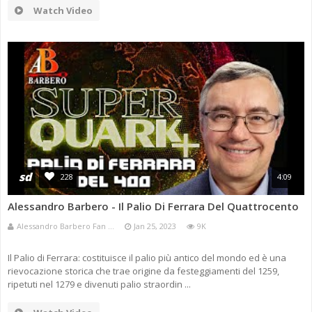
Watch Video
sd
228
4:09
Alessandro Barbero - Il Palio Di Ferrara Del Quattrocento
Alessandro Barbero Fan ...
Jan 25, 2023
9K
Il Palio di Ferrara: costituisce il palio più antico del mondo ed è una
rievocazione storica che trae origine da festeggiamenti del 1259,
ripetuti nel 1279 e divenuti palio straordin ...