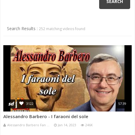
ANNI 80/90
A.C.D.C.
MICENI
MONETA UNICA E TERROR
PASSATO E PRESENTE
MEDI E PERSIANI
POST 2020 E ATTUALITÀ
Search Results :
252 matching videos found
IL TEMPO E LA STORIA
GRECI
IMPERO ROMANO
CIVILTÀ PRECOLOMBIANE
sd
3122
57:39
Alessandro Barbero - I faraoni del sole
Alessandro Barbero Fan ...
Jan 14, 2023
246K