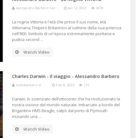
Alessandro Barbero Fan ...
Jan 12, 2023
287K
La regina Vittoria e l'età che prese il suo nome, età
Vittoriana; l'Impero Britannico al culmine della sua potenza
nell'800. Simbolo di un'epoca estremamente puritana e
pudica second ...
Watch Video
Charles Darwin - Il viaggio - Alessandro Barbero
tuttobarbero-it
Feb 8, 2025
115
Darwin, lo scienziato dell’ottocento che ha rivoluzionato la
nostra visione del mondo naturale. Imbarcato a bordo del
Brigantino HMS Beagle, salpò dal porto di Plymouth
iniziando una ...
Watch Video