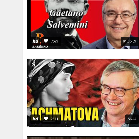
hd
7599
01:05:59
hd
2811
56:44