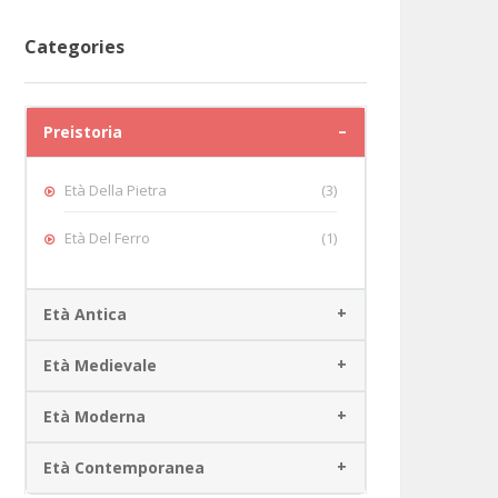
Categories
Preistoria
Età Della Pietra
(3)
Età Del Ferro
(1)
Età Antica
Età Medievale
Età Moderna
Età Contemporanea