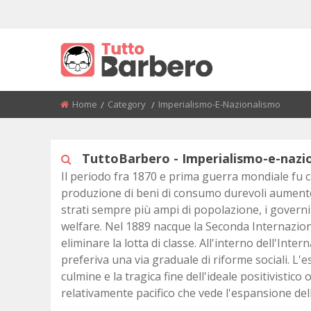
BACK
BACK
BACK
BACK
BACK
BACK
BACK
BACK
NEL SECOLO BREVE
SITE
TIMELINE
ETÀ DELLA PIETRA
SUMERI-ASSIRI-BABILONES
ALTO MEDIOEVO
L'EUROPA NEL PRIMO PER
RESTAURAZIONE E MOTI
MODERNO
RIVOLUZIONE
Home
Category
Current:
Imperialismo-E-Nazionalismo
PREISTORIA
ETÀ DEL RAME
EGIZI
BASSO MEDIOEVO
PRIVACY
ALESSANDRO BARBERO
L'ASIA TRA IL XVI E IL XVIII
POTENZE EUROPEE 1850 - 
ETÀ ANTICA
ETÀ DEL BRONZO
CINESI
TuttoBarbero - Imperialismo-e-nazi
AMERICA, AUSTRALIA E AFR
IMPERIALISMO E NAZIONA
DOPO L'ARRIVO DEGLI EUR
Il periodo fra 1870 e prima guerra mondiale fu ca
ETÀ MEDIEVALE
ETÀ DEL FERRO
VALLE DELL'INDO
PRIMA GUERRA MONDIALE
produzione di beni di consumo durevoli aumentò 
L'EUROPA NEL XVII SECOLO
strati sempre più ampi di popolazione, i governi 
ETÀ MODERNA
ITTITI
PERIODO INTERBELLICO
welfare. Nel 1889 nacque la Seconda Internazion
L'ETÀ DEI LUMI E DELLE
RIVOLUZIONI
ETÀ CONTEMPORANEA
EBREI
eliminare la lotta di classe. All'interno dell'Inte
SECONDA GUERRA MONDI
preferiva una via graduale di riforme sociali. L'
L'ASIA ALLA FINE DELL'ETÀ
LA BUSSOLA E LA CLESSIDRA
FENICI
culmine e la tragica fine dell'ideale positivistico
MODERNA (XVIII SECOLO)
DOPOGUERRA E GUERRA 
relativamente pacifico che vede l'espansione del
SUPERQUARK
CRETESI