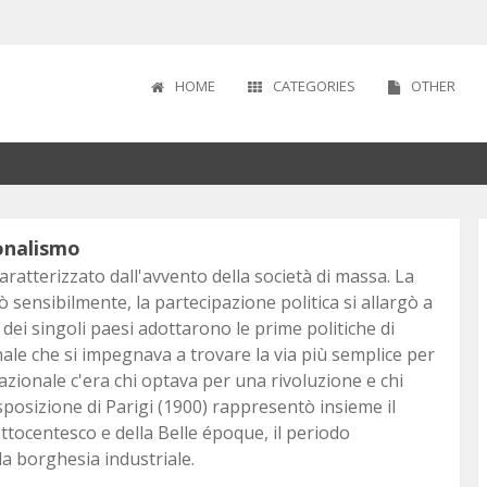
HOME
CATEGORIES
OTHER
I
IODO
 SECOLO
1870
onalismo
ICA
LISMO
OPEI
ratterizzato dall'avvento della società di massa. La
sensibilmente, la partecipazione politica si allargò a
dei singoli paesi adottarono le prime politiche di
ale che si impegnava a trovare la via più semplice per
rnazionale c'era chi optava per una rivoluzione e chi
ALE
esposizione di Parigi (1900) rappresentò insieme il
 ottocentesco e della Belle époque, il periodo
FREDDA
la borghesia industriale.