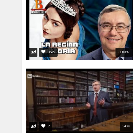
sd
3519
01:00:45
sd
2
54:49