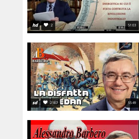
hd
2
51:03
sd
2187
55:49