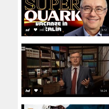
sd
340
6:12
hd
2
56:24