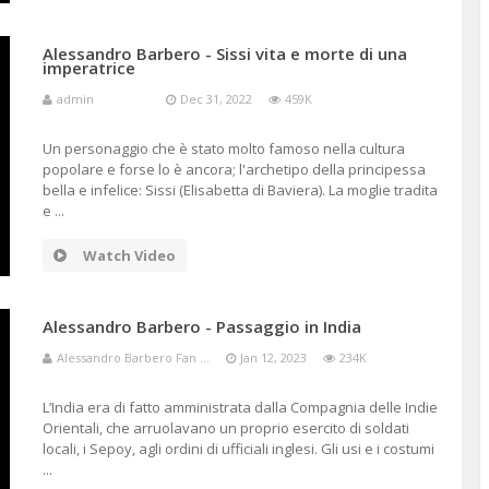
Alessandro Barbero - Sissi vita e morte di una
imperatrice
admin
Dec 31, 2022
459K
Un personaggio che è stato molto famoso nella cultura
popolare e forse lo è ancora; l'archetipo della principessa
bella e infelice: Sissi (Elisabetta di Baviera). La moglie tradita
e ...
Watch Video
Alessandro Barbero - Passaggio in India
Alessandro Barbero Fan ...
Jan 12, 2023
234K
L’India era di fatto amministrata dalla Compagnia delle Indie
Orientali, che arruolavano un proprio esercito di soldati
locali, i Sepoy, agli ordini di ufficiali inglesi. Gli usi e i costumi
...