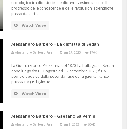
tecnologico tra diciottesimo e diciannovesimo secolo. Il
progresso delle conoscenze e delle rivoluzioni scientifiche
passa dalla ri ...
Watch Video
Alessandro Barbero - La disfatta di Sedan
Alessandro Barbero Fan ...
Jan 27, 2023
176K
La Guerra Franco-Prussiana del 1870. La battaglia di Sedan
ebbe luogo fra il 31 agosto ed il 2 settembre 1870; fu lo
scontro decisivo della seconda fase della guerra franco-
prussiana (19 luglio 18 ...
Watch Video
Alessandro Barbero - Gaetano Salvemini
Alessandro Barbero Fan ...
Jan 9, 2023
600K