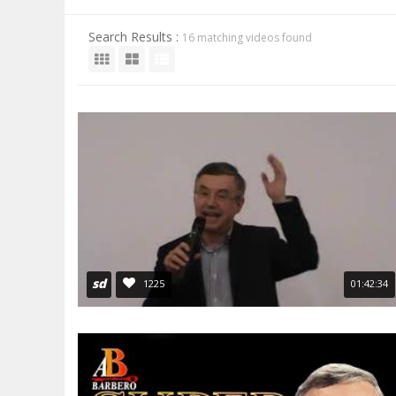
ANNI 80/90
A.C.D.C.
MICENI
Search Results :
16 matching videos found
MONETA UNICA E TERROR
PASSATO E PRESENTE
MEDI E PERSIANI
POST 2020 E ATTUALITÀ
IL TEMPO E LA STORIA
GRECI
IMPERO ROMANO
CIVILTÀ PRECOLOMBIANE
sd
1225
01:42:34