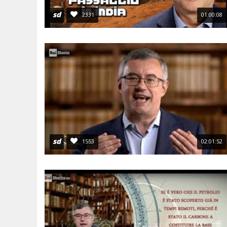
sd
2331
01:00:08
sd
1553
02:01:52
Alessandro Barbero - I cambiamenti nella
Alessandro Barbero 
storia - festa Internazionale della Storia di
tra scienza e fede
Bologna
admin
May 27, 
tuttobarbero-it
Apr 27, 2026
22