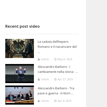
Recent post video
La caduta dell’Impero
Romano e il riavanzare del
...
tuttob ...
May 8, 2026
Alessandro Barbero - I
cambiamenti nella storia - ...
tuttob ...
Apr 27, 2026
Alessandro Barbero - Tra
pace e guerra - il ritorn ...
tuttob ...
Apr 4, 2026