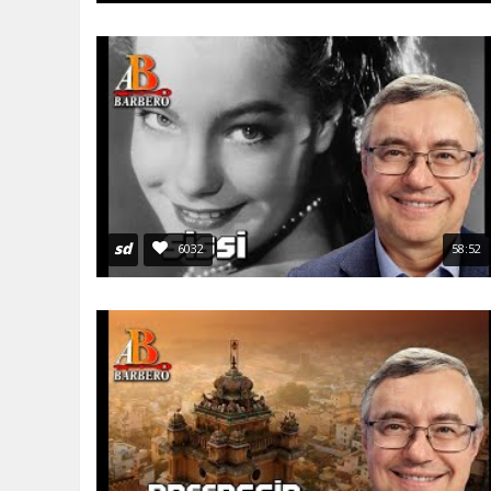
sd
6032
58:52