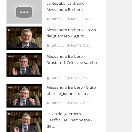
La Repubblica di Salò -
Alessandro Barbero
tuttob ...
Mar 10, 2026
Alessandro Barbero - La via
del guerriero - Sigurd ...
tuttob ...
Feb 18, 2026
Alessandro Barbero -
Drustan - Il Celta che sarebb
...
tuttob ...
Feb 18, 2026
Alessandro Barbero - Giulio
Ubio - legionario roma ...
tuttob ...
Feb 17, 2026
La via del guerriero -
Geoffroi De Champagne -
da ...