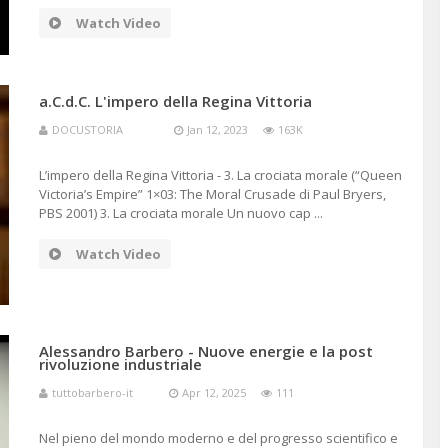
Watch Video
a.C.d.C. L'impero della Regina Vittoria
DOCUSTORIA
Jan 12, 2023
163K
L’impero della Regina Vittoria - 3. La crociata morale (“Queen
Victoria’s Empire” 1×03: The Moral Crusade di Paul Bryers,
PBS 2001) 3. La crociata morale Un nuovo cap ...
Watch Video
- Il corpo nel medioevo,
La caduta dell’Impero Romano e il
Alessandro Barbero - Nuove energie e la post
rivoluzione industriale
riavanzare delle foreste
tuttobarbero-it
Apr 12, 2025
111
2026
tuttobarbero-it
May 8, 2026
20
Nel pieno del mondo moderno e del progresso scientifico e