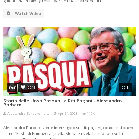
guidato da Publio Quintilio Varo e una coalizione di t ...
Watch Video
hd
3012
36:11
Storia delle Uova Pasquali e Riti Pagani - Alessandro
Barbero
Alessandro Barbero - L ...
Apr 24, 2023
110K
Alessandro Barbero viene interrogato sui riti pagani, conosciuti anche
come "Feste di Primavera", nella Storia e rivela l'aneddoto sulla