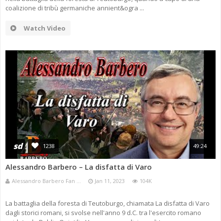
coalizione di tribù germaniche annient&ogra ...
Watch Video
sd
1238
49:24
Alessandro Barbero – La disfatta di Varo
Alessandro Barbero Fan ...
Jan 11, 2023
104K
La battaglia della foresta di Teutoburgo, chiamata La disfatta di Varo
dagli storici romani, si svolse nell'anno 9 d.C. tra l'esercito romano