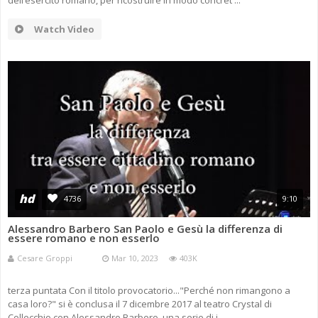
dell’esercito romano, per ricostruire in modo concret ...
Watch Video
hd
4736
9:10
Alessandro Barbero San Paolo e Gesù la differenza di
essere romano e non esserlo
Cesare Groppi
Mar 10, 2023
403K
terza puntata Con il titolo provocatorio..."Perché non rimangono a
casa loro?" si è conclusa il 7 dicembre 2017 al teatro Crystal di
Collecchio con Alessandro Barbero, una serie di i ...