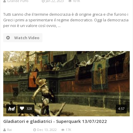
Grande Puffo
Jan 22, 2023
101K
Tutti sanno che il termine democrazia è di origine greca e che furono i
Greci i primi a sperimentare il regime democratico. Oggi la democrazia
per noi è un valore così ovvio, ...
Watch Video
hd
328
4:57
Gladiatori e gladiatrici - Superquark 13/07/2022
Rai
Dec 13, 2022
17K