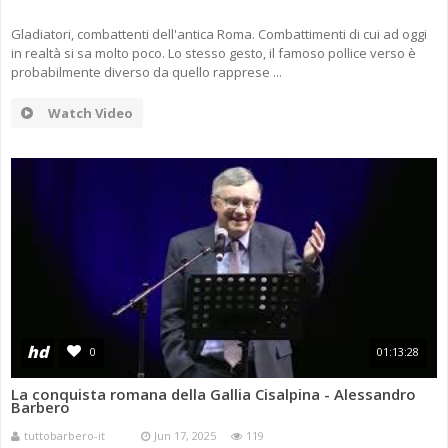
Gladiatori, combattenti dell'antica Roma. Combattimenti di cui ad oggi
in realtà si sa molto poco. Lo stesso gesto, il famoso pollice verso è
probabilmente diverso da quello rapprese ...
Watch Video
hd
0
01:13:28
La conquista romana della Gallia Cisalpina - Alessandro
Barbero
tuttobarbero-it
Jun 17, 2025
119