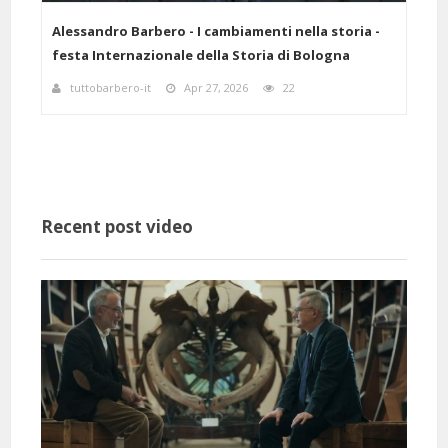
elle
Alessandro Barbero - I cambiamenti nella storia -
Ales
festa Internazionale della Storia di Bologna
scie
tuttobarbero-it
Apr 27, 2026
22
a
Recent post video