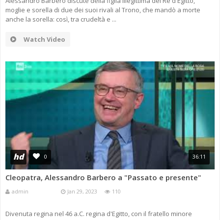
Alessandro Barbero discute della figlia illegittima del Re d'Egitto,
moglie e sorella di due dei suoi rivali al Trono, che mandò a morte
anche la sorella: così, tra crudeltà e ...
Watch Video
hd
0
36:11
Cleopatra, Alessandro Barbero a "Passato e presente"
admin
Jan 29, 2023
110
Divenuta regina nel 46 a.C. regina d'Egitto, con il fratello minore