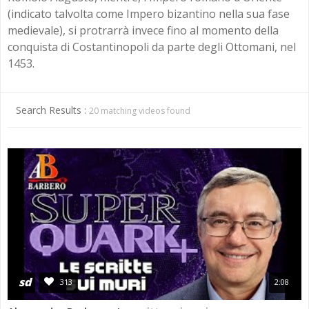
ANNI 80/90
(indicato talvolta come Impero bizantino nella sua fase
A.C.D.C.
MICENI
medievale), si protrarrà invece fino al momento della
MONETA UNICA E TERROR
conquista di Costantinopoli da parte degli Ottomani, nel
PASSATO E PRESENTE
MEDI E PERSIANI
POST 2020 E ATTUALITÀ
1453.
IL TEMPO E LA STORIA
GRECI
Search Results :
20 matching videos found
IMPERO ROMANO
CIVILTÀ PRECOLOMBIANE
sd
313
2:08