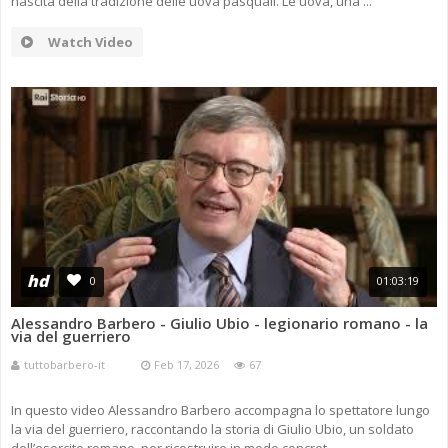
nascita della tradizione delle uova pasquali. Le uova, una ...
Watch Video
hd
0
01:03:19
Alessandro Barbero - Giulio Ubio - legionario romano - la
via del guerriero
tuttobarbero-it
Feb 17, 2026
67
In questo video Alessandro Barbero accompagna lo spettatore lungo
la via del guerriero, raccontando la storia di Giulio Ubio, un soldato