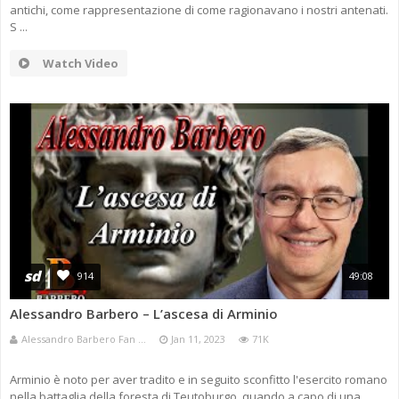
antichi, come rappresentazione di come ragionavano i nostri antenati.
S ...
Watch Video
sd
914
49:08
Alessandro Barbero – L’ascesa di Arminio
Alessandro Barbero Fan ...
Jan 11, 2023
71K
Arminio è noto per aver tradito e in seguito sconfitto l'esercito romano
nella battaglia della foresta di Teutoburgo, quando a capo di una