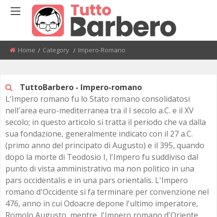
BACK
BACK
BACK
BACK
BACK
BACK
BACK
BACK
Home
Category
Current:
Impero-Romano
NEL SECOLO BREVE
SITE
TIMELINE
ETÀ DELLA PIETRA
SUMERI-ASSIRI-BABILONES
ALTO MEDIOEVO
L'EUROPA NEL PRIMO PER
RESTAURAZIONE E MOTI
MODERNO
RIVOLUZIONE
PREISTORIA
ETÀ DEL RAME
EGIZI
BASSO MEDIOEVO
PRIVACY
ALESSANDRO BARBERO
TuttoBarbero - Impero-romano
L'ASIA TRA IL XVI E IL XVIII
POTENZE EUROPEE 1850 - 
L'Impero romano fu lo Stato romano consolidatosi
ETÀ ANTICA
ETÀ DEL BRONZO
CINESI
nell'area euro-mediterranea tra il I secolo a.C. e il XV
AMERICA, AUSTRALIA E AFR
IMPERIALISMO E NAZIONA
DOPO L'ARRIVO DEGLI EUR
secolo; in questo articolo si tratta il periodo che va dalla
ETÀ MEDIEVALE
ETÀ DEL FERRO
VALLE DELL'INDO
PRIMA GUERRA MONDIALE
sua fondazione, generalmente indicato con il 27 a.C.
L'EUROPA NEL XVII SECOLO
(primo anno del principato di Augusto) e il 395, quando
ETÀ MODERNA
ITTITI
PERIODO INTERBELLICO
dopo la morte di Teodosio I, l'Impero fu suddiviso dal
L'ETÀ DEI LUMI E DELLE
RIVOLUZIONI
punto di vista amministrativo ma non politico in una
ETÀ CONTEMPORANEA
EBREI
SECONDA GUERRA MONDI
pars occidentalis e in una pars orientalis. L'Impero
L'ASIA ALLA FINE DELL'ETÀ
LA BUSSOLA E LA CLESSIDRA
FENICI
romano d'Occidente si fa terminare per convenzione nel
MODERNA (XVIII SECOLO)
DOPOGUERRA E GUERRA 
476, anno in cui Odoacre depone l'ultimo imperatore,
SUPERQUARK
CRETESI
Romolo Augusto, mentre, l'Impero romano d'Oriente