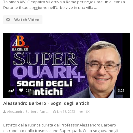
Tolomeo XIV, Cleopatra VII arriva a Roma per negoziare un'alleanza.
Durante il suo soggiorno nell'Urbe vive in una villa ...
Watch Video
sd
267
3:21
Alessandro Barbero - Sogni degli antichi
Alessandro Barbero Fan ...
Jan 15, 2023
16K
Estratto della rubrica curata dal Professor Alessandro Barbero
estrapolato dalla trasmissione Superquark. Cosa sognavano gli