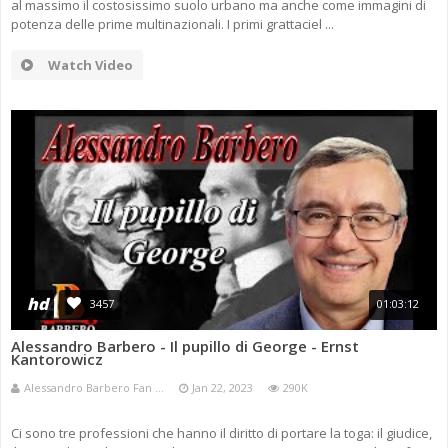
al massimo il costosissimo suolo urbano ma anche come immagini di
potenza delle prime multinazionali. I primi grattaciel ...
Watch Video
hd
3457
01:03:12
Alessandro Barbero - Il pupillo di George - Ernst
Kantorowicz
Alessandro Barbero Fan ...
Jan 22, 2023
290K
Ci sono tre professioni che hanno il diritto di portare la toga: il giudice,