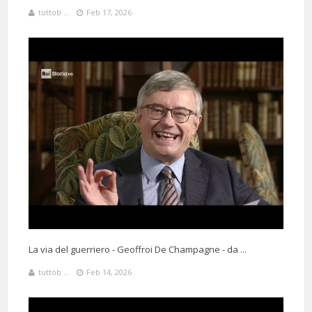
tuttob ...
Feb 17, 2026
La via del guerriero - Geoffroi De Champagne - da ...
tuttob ...
Feb 14, 2026