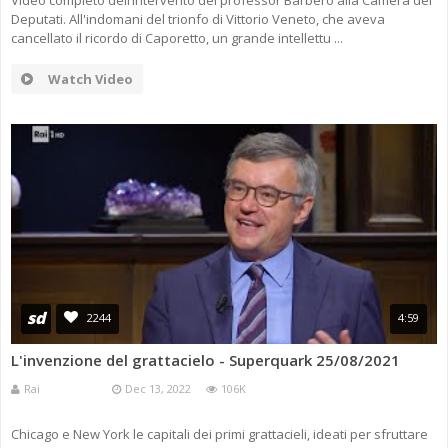
Video completo dell’intervento del professor Barbero alla Camera dei
Deputati. All'indomani del trionfo di Vittorio Veneto, che aveva
cancellato il ricordo di Caporetto, un grande intellettu ...
Watch Video
sd
2244
4:59
L'invenzione del grattacielo - Superquark 25/08/2021
Rai
Dec 13, 2022
106K
Chicago e New York le capitali dei primi grattacieli, ideati per sfruttare