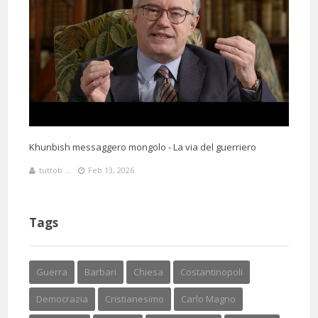
Khunbish messaggero mongolo - La via del guerriero
tuttob ...
Feb 13, 2026
Tags
Guerra
Barbari
Chiesa
Costantinopoli
Democrazia
Cristianesimo
Carlo Magno