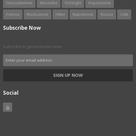
Gerusalemme
Mussolini
Vichinghi
Inquisizione
Francia
Rivoluzione
Hitler
Napoleone
Russia
Celti
Subscribe Now
Subscribe to get exclusive news
SIGN UP NOW
Social