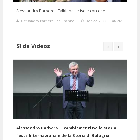
Alessandro Barbero - Falkland: le isole contese
Alessandro Barbero Fan Channel
Dec 22, 2022
2M
Slide Videos
elle
Alessandro Barbero - I cambiamenti nella storia -
Ales
festa Internazionale della Storia di Bologna
scie