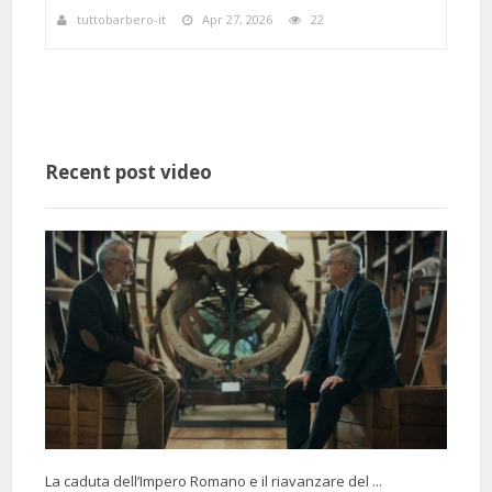
tuttobarbero-it
Apr 27, 2026
22
a
Recent post video
La caduta dell’Impero Romano e il riavanzare del ...