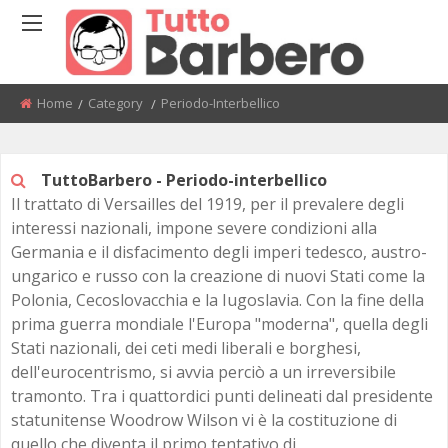
BACK
BACK
BACK
BACK
BACK
BACK
BACK
BACK
Home
Category
Current:
Periodo-Interbellico
NEL SECOLO BREVE
SITE
TIMELINE
ETÀ DELLA PIETRA
SUMERI-ASSIRI-BABILONES
ALTO MEDIOEVO
L'EUROPA NEL PRIMO PER
RESTAURAZIONE E MOTI
MODERNO
RIVOLUZIONE
PREISTORIA
ETÀ DEL RAME
EGIZI
BASSO MEDIOEVO
PRIVACY
ALESSANDRO BARBERO
TuttoBarbero - Periodo-interbellico
L'ASIA TRA IL XVI E IL XVIII
POTENZE EUROPEE 1850 - 
Il trattato di Versailles del 1919, per il prevalere degli
ETÀ ANTICA
ETÀ DEL BRONZO
CINESI
interessi nazionali, impone severe condizioni alla
AMERICA, AUSTRALIA E AFR
IMPERIALISMO E NAZIONA
DOPO L'ARRIVO DEGLI EUR
Germania e il disfacimento degli imperi tedesco, austro-
ETÀ MEDIEVALE
ETÀ DEL FERRO
VALLE DELL'INDO
PRIMA GUERRA MONDIALE
ungarico e russo con la creazione di nuovi Stati come la
L'EUROPA NEL XVII SECOLO
Polonia, Cecoslovacchia e la Iugoslavia. Con la fine della
ETÀ MODERNA
ITTITI
PERIODO INTERBELLICO
prima guerra mondiale l'Europa "moderna", quella degli
L'ETÀ DEI LUMI E DELLE
RIVOLUZIONI
Stati nazionali, dei ceti medi liberali e borghesi,
ETÀ CONTEMPORANEA
EBREI
SECONDA GUERRA MONDI
dell'eurocentrismo, si avvia perciò a un irreversibile
L'ASIA ALLA FINE DELL'ETÀ
LA BUSSOLA E LA CLESSIDRA
FENICI
tramonto. Tra i quattordici punti delineati dal presidente
MODERNA (XVIII SECOLO)
DOPOGUERRA E GUERRA 
statunitense Woodrow Wilson vi è la costituzione di
SUPERQUARK
CRETESI
quello che diventa il primo tentativo di