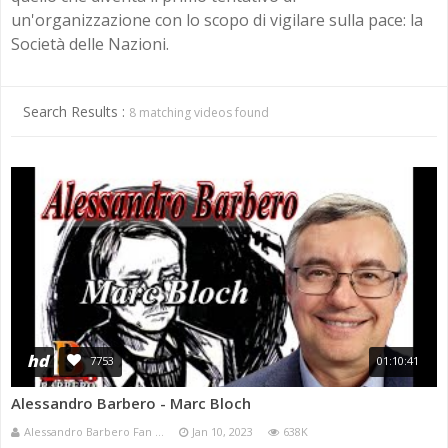
ANNI 80/90
un'organizzazione con lo scopo di vigilare sulla pace: la
A.C.D.C.
MICENI
Società delle Nazioni.
MONETA UNICA E TERROR
PASSATO E PRESENTE
MEDI E PERSIANI
POST 2020 E ATTUALITÀ
Search Results :
8 matching videos found
IL TEMPO E LA STORIA
GRECI
IMPERO ROMANO
CIVILTÀ PRECOLOMBIANE
hd
7753
01:10:41
Alessandro Barbero - Marc Bloch
Alessandro Barbero Fan ...
Jan 10, 2023
638K