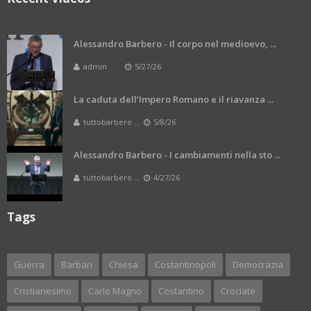
Alessandro Barbero - Il corpo nel medioevo, ...
admin
5/27/26
La caduta dell’Impero Romano e il riavanza ...
tuttobarbero ...
5/8/26
Alessandro Barbero - I cambiamenti nella sto ...
tuttobarbero ...
4/27/26
Tags
Guerra
Barbari
Chiesa
Costantinopoli
Democrazia
Cristianesimo
Carlo Magno
Costantino
Crociate