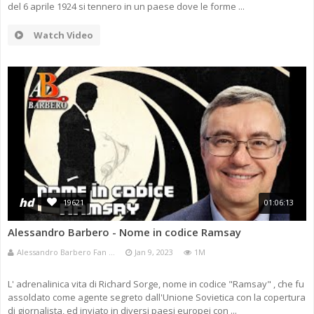
del 6 aprile 1924 si tennero in un paese dove le forme ...
Watch Video
hd
19621
01:06:13
Alessandro Barbero - Nome in codice Ramsay
Alessandro Barbero Fan ...
Jan 9, 2023
1M
L' adrenalinica vita di Richard Sorge, nome in codice "Ramsay" , che fu
assoldato come agente segreto dall'Unione Sovietica con la copertura
di giornalista, ed inviato in diversi paesi europei con ...