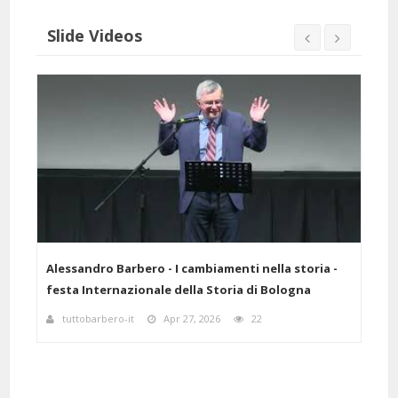
Slide Videos
elle
Alessandro Barbero - I cambiamenti nella storia -
Ales
festa Internazionale della Storia di Bologna
scie
tuttobarbero-it
Apr 27, 2026
22
a