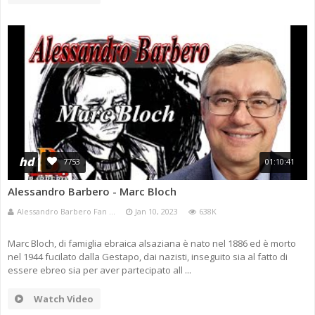
hd
7753
01:10:41
Alessandro Barbero - Marc Bloch
Alessandro Barbero Fan ...
Jan 10, 2023
638K
Marc Bloch, di famiglia ebraica alsaziana è nato nel 1886 ed è morto
nel 1944 fucilato dalla Gestapo, dai nazisti, inseguito sia al fatto di
essere ebreo sia per aver partecipato all ...
Watch Video