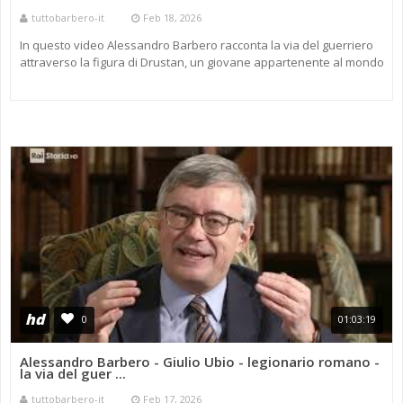
tuttobarbero-it
Feb 18, 2026
In questo video Alessandro Barbero racconta la via del guerriero
attraverso la figura di Drustan, un giovane appartenente al mondo
celtico destinato a diventare capo della sua comunità. Il ...
hd
0
01:03:19
Alessandro Barbero - Giulio Ubio - legionario romano -
la via del guer ...
tuttobarbero-it
Feb 17, 2026