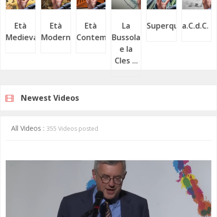
Età
Età
Età
La
Superquark
a.C.d
ca
Medievale
Moderna
Contemporanea
Bussola
e la
Cles ...
Newest Videos
All Videos :
355 Videos posted