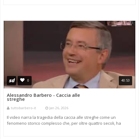
sd
0
40:53
Alessandro Barbero - Caccia alle
streghe
tuttobarbero-it
Jan 26, 2026
Il video narra la tragedia della caccia alle streghe come un
fenomeno storico complesso che, per oltre quattro secoli, ha
mietuto migliaia di vittime, in grandissima parte donne. Sebbene
radicata ...