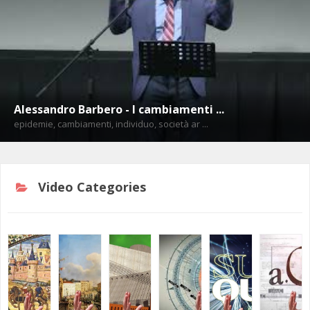
ANNI 80/90
A.C.D.C.
MICENI
MONETA UNICA E TERROR
PASSATO E PRESENTE
MEDI E PERSIANI
POST 2020 E ATTUALITÀ
IL TEMPO E LA STORIA
GRECI
Alessandro Barbero - I cambiamenti ...
IMPERO ROMANO
epidemie, cambiamenti, individuo, società ar ...
CIVILTÀ PRECOLOMBIANE
Video Categories