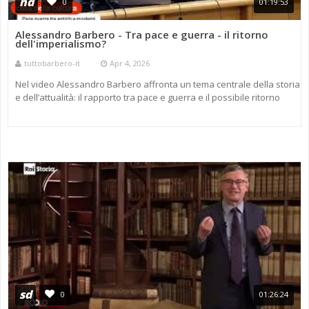
hd
0
01:19:53
Alessandro Barbero - Tra pace e guerra - il ritorno
dell'imperialismo?
tuttobarbero-it
Apr 4, 2026
Nel video Alessandro Barbero affronta un tema centrale della storia
e dell’attualità: il rapporto tra pace e guerra e il possibile ritorno
dell’imperialismo nel mondo contempora ...
sd
0
01:26:24