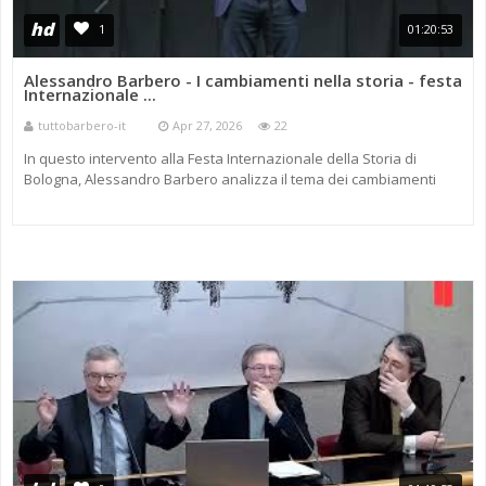
hd
1
01:20:53
Alessandro Barbero - I cambiamenti nella storia - festa
Internazionale ...
tuttobarbero-it
Apr 27, 2026
22
In questo intervento alla Festa Internazionale della Storia di
Bologna, Alessandro Barbero analizza il tema dei cambiamenti
storici inattesi, concentrandosi su come eventi improvvisi come
epidemie ...