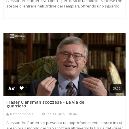
Alessandro Barbero racconta il percorso di un nobile francese che
sceglie di entrare nell’Ordine dei Templari, offrendo uno sguardo
approfondito sul mondo della cavalleria medievale, sulle C ...
hd
1
59:05
Fraser Clansman scozzese - La via del
guerriero
tuttobarbero-it
Feb 13, 2026
44
Alessandro Barbero ci presenta un approfondimento storico in cui
si esplora il mondo dei clan scozzesi attraverso la figura del Fraser