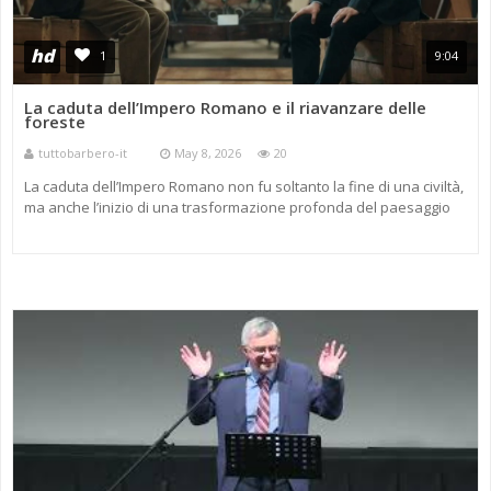
hd
1
9:04
La caduta dell’Impero Romano e il riavanzare delle
foreste
tuttobarbero-it
May 8, 2026
20
La caduta dell’Impero Romano non fu soltanto la fine di una civiltà,
ma anche l’inizio di una trasformazione profonda del paesaggio
europeo. In questo affascinante intervento, A ...