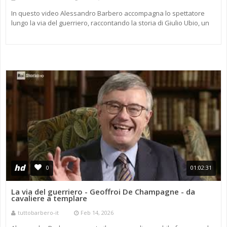
In questo video Alessandro Barbero accompagna lo spettatore
lungo la via del guerriero, raccontando la storia di Giulio Ubio, un
soldato dell’esercito romano, per ricostruire in modo concret ...
hd
0
01:02:31
La via del guerriero - Geoffroi De Champagne - da
cavaliere a templare
tuttobarbero-it
Feb 14, 2026