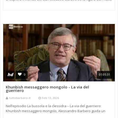
Clansman, tra tradizioni guerriere, identità culturale ...
hd
0
01:05:31
Khunbish messaggero mongolo - La via del
guerriero
tuttobarbero-it
Feb 13, 2026
Nell’episodio La bussola e la clessidra – La via del guerriero:
Khunbish messaggero mongolo, Alessandro Barbero guida un
approfondimento storico dedicato al mondo dei Mongoli e al ruol ...