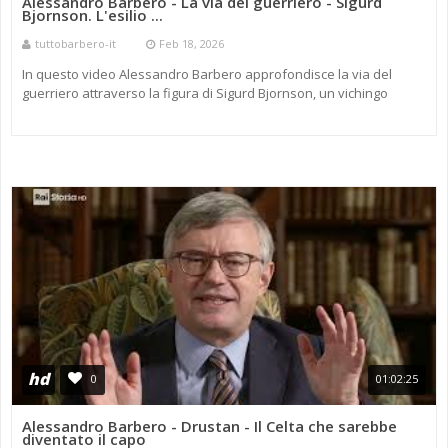
Alessandro Barbero - La via del guerriero - Sigurd
Bjornson. L'esilio ...
tuttobarbero-it
Feb 18, 2026
In questo video Alessandro Barbero approfondisce la via del
guerriero attraverso la figura di Sigurd Bjornson, un vichingo
segnato dall’esperienza dell’esilio, una delle punizioni pi&u ...
hd
0
01:02:25
Alessandro Barbero - Drustan - Il Celta che sarebbe
diventato il capo