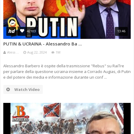
hd
42103
13:46
PUTIN & UCRAINA - Alessandro Ba ...
Aless ...
Aug 22, 2024
1M
Alessandro Barbero è ospite della trasmissione "Rebus" su RaiTre
per parlare della questione ucraina insieme a Corrado Augias, di Putin
e del potere dei media e informazione durante un conf ...
Watch Video