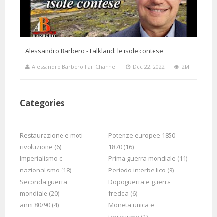
5 Months 3 Days 2 Hours 31 Minutes ago
@sandrabi814
Said:
Alessandro Barbero - Falkland: le isole contese
Commovente dibattito, sincero e obiettivo, in un momento storico in
cui ci vogliono censurare pure Dostoevskij. Grazie
Alessandro Barbero Fan Channel
Dec 22, 2022
2M
Categories
Restaurazione e moti
Potenze europee 1850 -
rivoluzione (6)
1870 (16)
5 Months 3 Hours 6 Minutes ago
@giuseppinadellorco9275
Said:
Imperialismo e
Prima guerra mondiale (11)
il prof.Barbero riesce sempre a presentare argomenti complessi con
nazionalismo (18)
Periodo interbellico (8)
la semplicità dei grandi maestri
Seconda guerra
Dopoguerra e guerra
mondiale (20)
fredda (6)
anni 80/90 (4)
Moneta unica e
terrorismo (1)