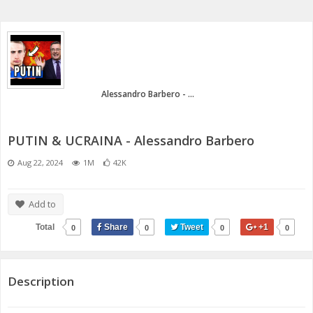
ANNI 80/90
A.C.D.C.
MICENI
MONETA UNICA E TERROR
PASSATO E PRESENTE
MEDI E PERSIANI
POST 2020 E ATTUALITÀ
IL TEMPO E LA STORIA
GRECI
Alessandro Barbero - ...
IMPERO ROMANO
PUTIN & UCRAINA - Alessandro Barbero
CIVILTÀ PRECOLOMBIANE
Aug 22, 2024
1M
42K
Add to
Total
Share
Tweet
+1
0
0
0
0
Description