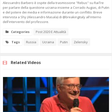
Alessandro Barbero è ospite della trasmissione "Rebus" su RaiTre
per parlare della questione ucraina insieme a Corrado Augias, di Putin
e del potere dei media e informazione durante un conflitto. Breve
intervista a Shy (Alessandro Masala) di @breakingitaly all'interno
dell'intervento del professore.
Categories
Post 2020 E Attualità
Tags
Russia
Ucraina
Putin
Zelensky
Related Videos