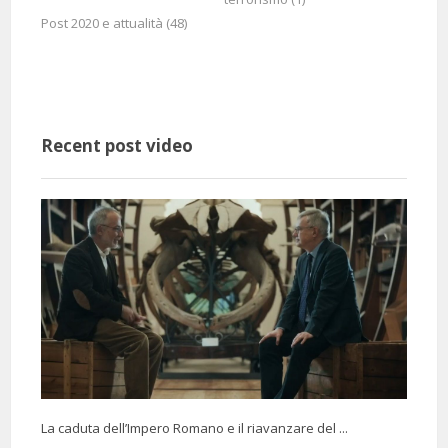
Post 2020 e attualità (48)
@vittoriamonasta3695
Said:
6 Months 24 Days 6 Hours 38 Minutes ago
La bellezza di indagare il
passato e sapere di essere parte della storia
Recent post video
4 Months 6 Days 19 Hours 53 Minutes ago
@stefaniamarletti798
Said:
Finalmente 3 persone che parlano di questa tragedia in modo
straordinariamente pagato e normale ma del resto tra persone
intelligenti ...
La caduta dell’Impero Romano e il riavanzare del ...