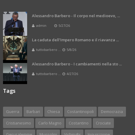
Alessandro Barbero - Il corpo nel medioevo, ...
admin
5/27/26
La caduta dell’Impero Romano e il riavanza ...
tuttobarbero ...
5/8/26
Alessandro Barbero - I cambiamenti nella sto ...
tuttobarbero ...
4/27/26
Tags
Guerra
Barbari
Chiesa
Costantinopoli
Democrazia
Cristianesimo
Carlo Magno
Costantino
Crociate
Gerusalemme
Mussolini
Vichinghi
Inquisizione