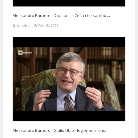
Alessandro Barbero - Drustan - Il Celta che sarebb ...
tuttob ...
Feb 18, 2026
2 Months 9 Days 11 Hours 30 Minutes ago
@dani-eo6jh
Said:
Solo questi sono i programmi che andrebbero trasmessi.
Comunicazione chiara, fluidia ed armonica senza che l'uno prevarichi
sull'altro come in tanti altri talk-show. Discutere e ragionare insieme,
non giocare a chi urla di più.
Alessandro Barbero - Giulio Ubio - legionario roma ...