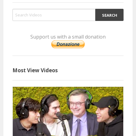
5 Months 2 Days 123 Minutes ago
@ludovicocamellini7309
Said:
sentire qualcuno chiedere: "posso?" per parlare mi ha fatto
commuovere
Support us with a small donation
Most View Videos
5 Months 5 Days 19 Hours 1 Minutes ago
@erig2195
Said:
Una trasmissione dove non ci si parla sopra l'un l'altro, dove è
possibile esprimere concetti.