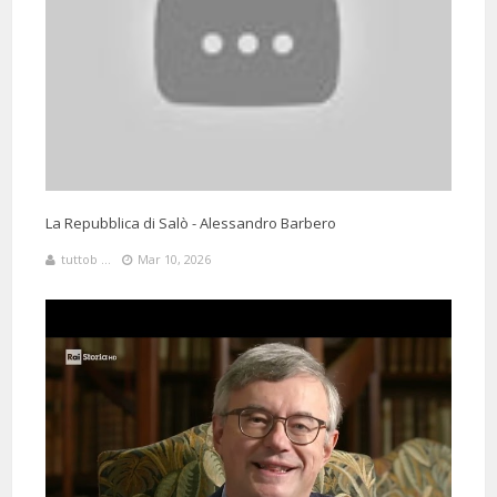
7 Months 17 Days 8 Hours 45 Minutes ago
@AntonyDavidWave
Said:
Due grandi Professori: Barbero & Corrado ❤
La Repubblica di Salò - Alessandro Barbero
tuttob ...
Mar 10, 2026
@sebastianocostantino1
Said:
5 Months 3 Days 6 Hours 26 Minutes ago
Guardo loro e poi penso a
gentaglia come la Mussolini e Sgarbi che delirano e urlano. E vorrei
che Augias e Barbero vivessero per sempre ❤️