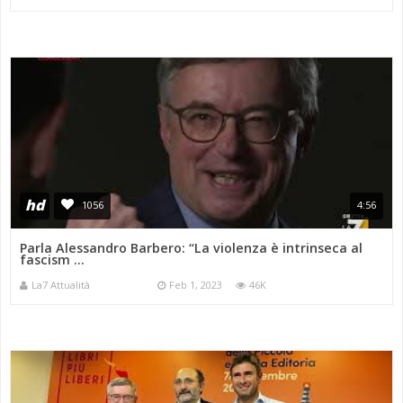
hd
1056
4:56
Parla Alessandro Barbero: “La violenza è intrinseca al
fascism ...
La7 Attualità
Feb 1, 2023
46K