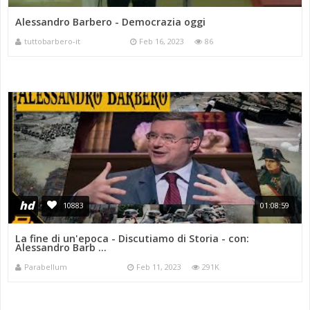
Alessandro Barbero - Democrazia oggi
tuttobarbero-it
Feb 16, 2023
86
hd
10883
01:08:59
La fine di un'epoca - Discutiamo di Storia - con:
Alessandro Barb ...
Parabellum
Feb 11, 2023
291K