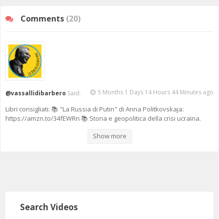
Comments
(20)
5 Months 1 Days 14 Hours 44 Minutes ago
@vassallidibarbero
Said:
Libri consigliati: 📚 "La Russia di Putin" di Anna Politkovskaja:
https://amzn.to/34fEWRn 📚 Storia e geopolitica della crisi ucraina.
Dalla Rus’ di Kiev a oggi: https://amzn.to/356BEQP 📚 Quaderni ucraini.
Show more
Le radici del conflitto: https://amzn.to/3p9ROQk 📚 Ucraina in fiamme.
Le radici di una crisi annunciata: https://amzn.to/3uRTSzV
Search Videos