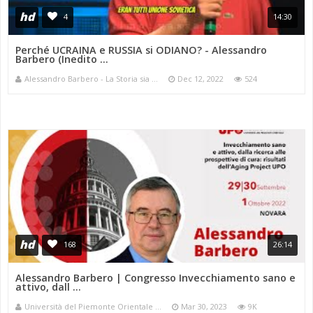
hd
4
14:30
Perché UCRAINA e RUSSIA si ODIANO? - Alessandro
Barbero (Inedito ...
Alessandro Barbero - La Storia sia ...
Dec 12, 2022
524
hd
168
26:14
Alessandro Barbero | Congresso Invecchiamento sano e
attivo, dall ...
Università del Piemonte Orientale ...
Mar 30, 2023
9K