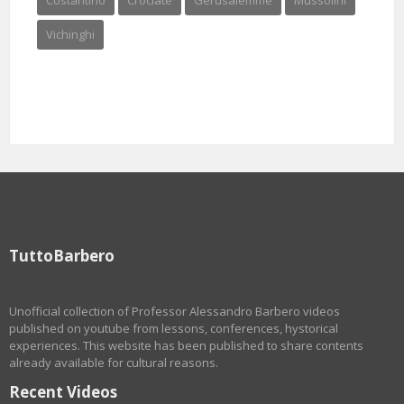
Costantino
Crociate
Gerusalemme
Mussolini
Vichinghi
TuttoBarbero
Unofficial collection of Professor Alessandro Barbero videos
published on youtube from lessons, conferences, hystorical
experiences. This website has been published to share contents
already available for cultural reasons.
Recent Videos