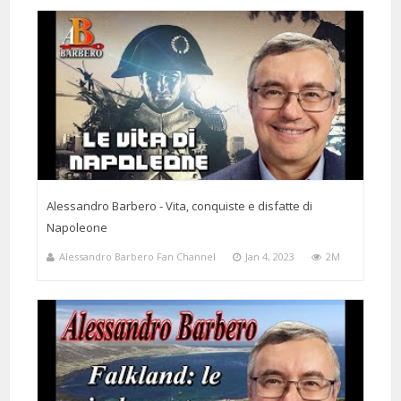
@valentinadimarco2707
Said:
6 Months 21 Days 17 Hours 58 Minutes ago
Quanto vorrei 50 milioni di
Barbero in Italia e 7 miliardi nel mondo. Meraviglioso.
Alessandro Barbero - Vita, conquiste e disfatte di
Napoleone
@micheleguidopiccinno1610
Said:
5 Months 3 Days 9 Hours 32 Minutes ago
Alessandro Barbero Fan Channel
Jan 4, 2023
2M
Finalmente un dibattito serio,
composto da memoria storica e culturale, nonché antropologica.
Queste persone sono tra i pochi intellettuali superstiti che possiamo
ancora ascoltare in un contesto mediatico