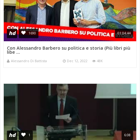
hd
1690
01:04:44
Con Alessandro Barbero su politica e storia (Più libri più
libe ...
Alessandro Di Battista
Dec 12, 2022
48K
hd
1
6:08