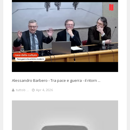
@annamariamihcich5994
Said:
5 Months 3 Days 8 Hours 58 Minutes ago
Bellissima discussione!
Interessante, colta e garbata, come le persone che vi hanno
partecipato.
Alessandro Barbero - Tra pace e guerra - il ritorn ...
tuttob ...
Apr 4, 2026
@giuseppefrancescobarrera1560
Said:
4 Months 27 Days 4 Hours 25 Minutes ago
Barbero, Augias...cultura in
TV e staresti ore ad ascoltarli..❤