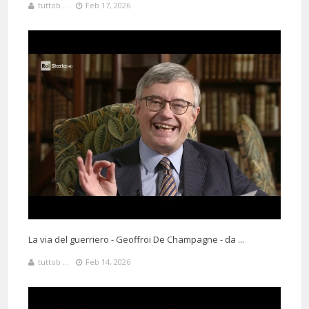
tuttob ...
Feb 17, 2026
La via del guerriero - Geoffroi De Champagne - da ...
tuttob ...
Feb 14, 2026