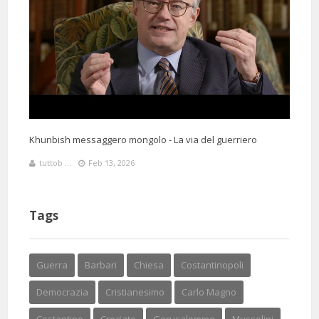
Khunbish messaggero mongolo - La via del guerriero
tuttob ...
Feb 13, 2026
Tags
Guerra
Barbari
Chiesa
Costantinopoli
Democrazia
Cristianesimo
Carlo Magno