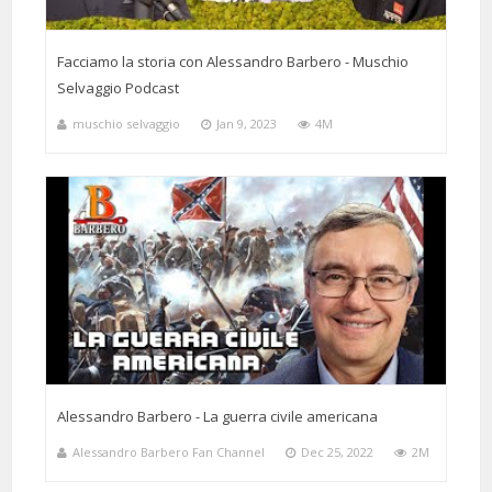
5 Months 3 Days 33 Minutes ago
@Bigville
Said:
Facciamo la storia con Alessandro Barbero - Muschio
Se la TV fosse così, non avrei smesso di guardarla da anni
Selvaggio Podcast
muschio selvaggio
Jan 9, 2023
4M
28 Days 9 Hours 35 Minutes ago
@giuseppinafavia8258
Said:
Dove c'è Cultura, e Intelligenza c'è Educazione, Dialogo, trasparenza
👏
Alessandro Barbero - La guerra civile americana
Alessandro Barbero Fan Channel
Dec 25, 2022
2M