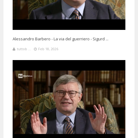
Alessandro Barbero - La via del guerriero - Sigurd ...
5 Months 9 Days 141 Minutes ago
@marinocolonna5507
Said:
tuttob ...
Feb 18, 2026
Barbero e Breaking Italy! Neanche nei miei sogni più arditi avrei
immaginato una cosa del genere. Sono curioso.
5 Months 3 Days 9 Hours 31 Minutes ago
@lifebelowzero4884
Said:
Finalmente una trasmissione colta ,pacata e onesta.